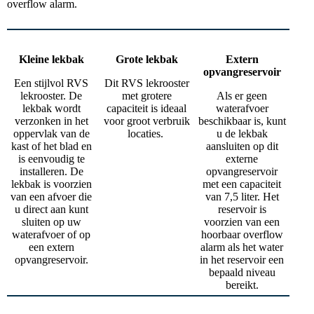
overflow alarm.
Kleine lekbak
Grote lekbak
Extern
opvangreservoir
Een stijlvol RVS
Dit RVS lekrooster
lekrooster. De
met grotere
Als er geen
lekbak wordt
capaciteit is ideaal
waterafvoer
verzonken in het
voor groot verbruik
beschikbaar is, kunt
oppervlak van de
locaties.
u de lekbak
kast of het blad en
aansluiten op dit
is eenvoudig te
externe
installeren. De
opvangreservoir
lekbak is voorzien
met een capaciteit
van een afvoer die
van 7,5 liter. Het
u direct aan kunt
reservoir is
sluiten op uw
voorzien van een
waterafvoer of op
hoorbaar overflow
een extern
alarm als het water
opvangreservoir.
in het reservoir een
bepaald niveau
bereikt.