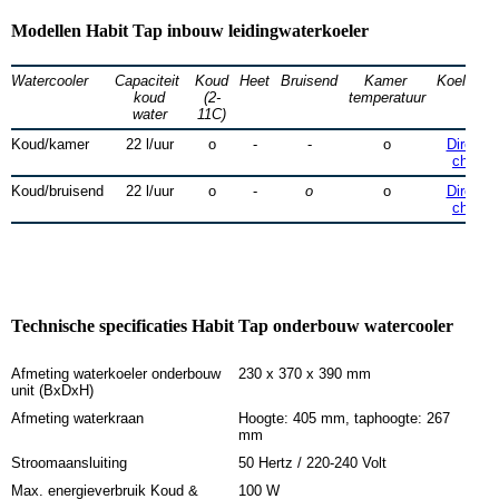
Modellen Habit Tap inbouw leidingwaterkoeler
Watercooler
Capaciteit
Koud
Heet
Bruisend
Kamer
Koeltype
koud
(2-
temperatuur
water
11C)
Koud/kamer
22 l/uur
o
-
-
o
Direct
chill
Koud/bruisend
22 l/uur
o
-
o
o
Direct
chill
Technische specificaties Habit Tap onderbouw watercooler
Afmeting waterkoeler onderbouw
230 x 370 x 390 mm
unit (BxDxH)
Afmeting waterkraan
Hoogte: 405 mm, taphoogte: 267
mm
Stroomaansluiting
50 Hertz / 220-240 Volt
Max. energieverbruik Koud &
100 W