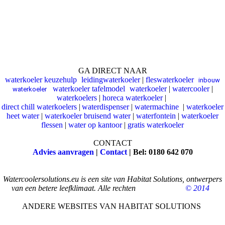
GA DIRECT NAAR
waterkoeler keuzehulp
leidingwaterkoeler
|
fleswaterkoeler
|
|
inbouw
waterkoeler tafelmodel
waterkoeler
|
watercooler
|
waterkoeler
|
|
waterkoelers
|
horeca waterkoeler
|
direct chill waterkoelers
|
waterdispenser
|
watermachine
|
waterkoeler
heet water
|
waterkoeler bruisend water
|
waterfontein
|
waterkoeler
flessen
|
water op kantoor
|
gratis waterkoeler
CONTACT
Advies aanvragen
|
Contact
| Bel: 0180 642 070
Watercoolersolutions.eu is een site van Habitat Solutions, ontwerpers
van een betere leefklimaat. Alle rechten
voorbehouden
© 2014
.
ANDERE WEBSITES VAN HABITAT SOLUTIONS
www.slimmegeurmarketing.nl
|
www.aromasolutions.eu
|
www.wastesolution.eu
|
www.habitatsol